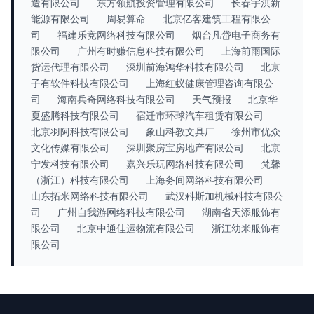
造有限公司
东方领航投资管理有限公司
长春宇洪新
能源有限公司
周易算命
北京亿客建筑工程有限公
司
福建乐竞网络科技有限公司
烟台凡岱电子商务有
限公司
广州有时赚信息科技有限公司
上海前雨国际
货运代理有限公司
深圳前海鸿华科技有限公司
北京
子有软件科技有限公司
上海红蚁健康管理咨询有限公
司
海南兵奇网络科技有限公司
天气预报
北京华
夏盛腾科技有限公司
宿迁市环球汽车租赁有限公司
北京羽阿科技有限公司
象山科教文具厂
徐州市优众
文化传媒有限公司
深圳聚房宝房地产有限公司
北京
宁发科技有限公司
嘉兴乐玩网络科技有限公司
梵馨
（浙江）科技有限公司
上海务间网络科技有限公司
山东拓米网络科技有限公司
武汉科斯加机械科技有限公
司
广州自我游网络科技有限公司
湖南省天添服饰有
限公司
北京中通佳运物流有限公司
浙江幼米服饰有
限公司