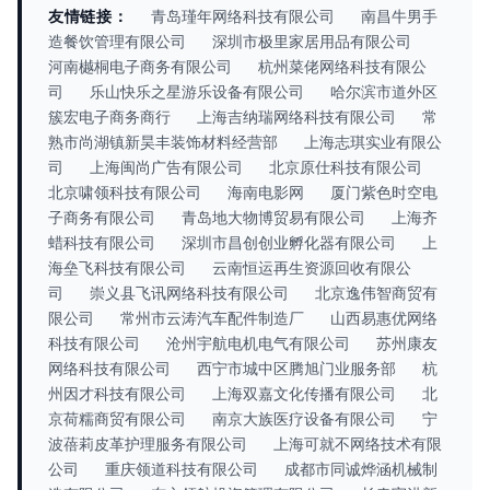
友情链接：
青岛瑾年网络科技有限公司
南昌牛男手
造餐饮管理有限公司
深圳市极里家居用品有限公司
河南樾桐电子商务有限公司
杭州菜佬网络科技有限公
司
乐山快乐之星游乐设备有限公司
哈尔滨市道外区
簇宏电子商务商行
上海吉纳瑞网络科技有限公司
常
熟市尚湖镇新昊丰装饰材料经营部
上海志琪实业有限公
司
上海闽尚广告有限公司
北京原仕科技有限公司
北京啸领科技有限公司
海南电影网
厦门紫色时空电
子商务有限公司
青岛地大物博贸易有限公司
上海齐
蜡科技有限公司
深圳市昌创创业孵化器有限公司
上
海垒飞科技有限公司
云南恒运再生资源回收有限公
司
崇义县飞讯网络科技有限公司
北京逸伟智商贸有
限公司
常州市云涛汽车配件制造厂
山西易惠优网络
科技有限公司
沧州宇航电机电气有限公司
苏州康友
网络科技有限公司
西宁市城中区腾旭门业服务部
杭
州因才科技有限公司
上海双嘉文化传播有限公司
北
京荷糯商贸有限公司
南京大族医疗设备有限公司
宁
波蓓莉皮革护理服务有限公司
上海可就不网络技术有限
公司
重庆领道科技有限公司
成都市同诚烨涵机械制