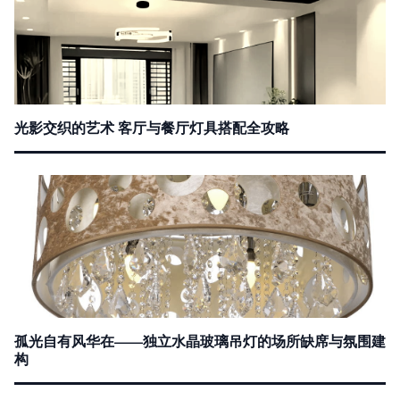
光影交织的艺术 客厅与餐厅灯具搭配全攻略
孤光自有风华在——独立水晶玻璃吊灯的场所缺席与氛围建
构